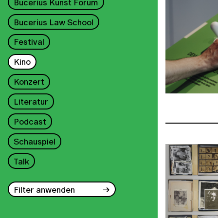
Bucerius Kunst Forum
Bucerius Law School
Festival
Kino
Konzert
Literatur
Podcast
Schauspiel
Talk
Filter anwenden