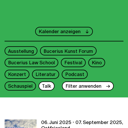
←
September
→
Kalender anzeigen
1
2
3
4
5
6
7
Ausstellung
Bucerius Kunst Forum
8
9
10
11
12
13
14
Bucerius Law School
Festival
Kino
15
16
17
18
19
20
21
Konzert
Literatur
Podcast
22
23
24
25
26
27
28
Schauspiel
Talk
Filter anwenden
29
30
2025
06. Juni 2025 - 07. September 2025,
Ostfriesland