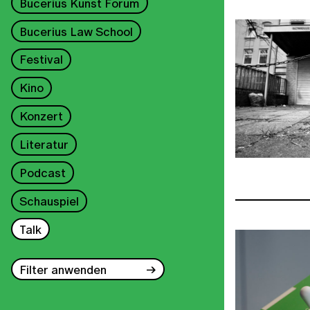
Bucerius Kunst Forum
Bucerius Law School
Festival
Kino
Konzert
Literatur
Podcast
Schauspiel
Talk
Filter anwenden