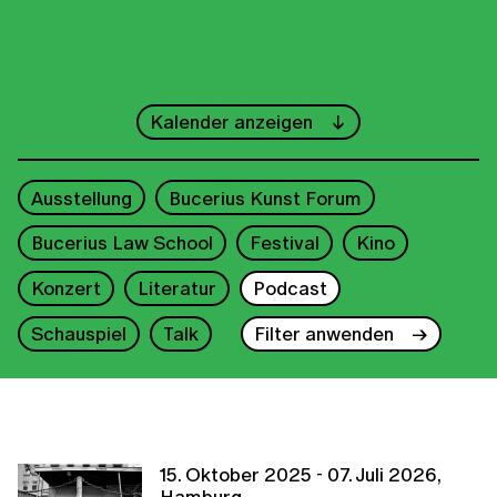
←
Juni
→
Kalender anzeigen
1
2
3
4
5
6
7
Ausstellung
Bucerius Kunst Forum
8
9
10
11
12
13
14
Bucerius Law School
Festival
Kino
15
16
17
18
19
20
21
Konzert
Literatur
Podcast
22
23
24
25
26
27
28
Schauspiel
Talk
Filter anwenden
29
30
2026
15. Oktober 2025 - 07. Juli 2026,
Hamburg