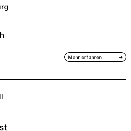
rg
ch
Mehr erfahren
li
st