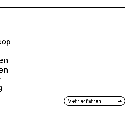
oop
ren
en
t
9
Mehr erfahren