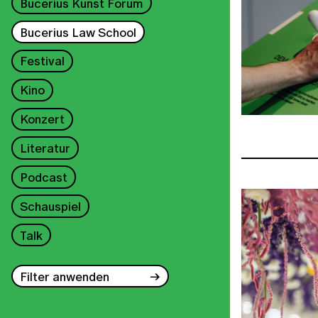
Bucerius Kunst Forum
Bucerius Law School
Festival
Kino
Konzert
Literatur
Podcast
Schauspiel
Talk
Filter anwenden