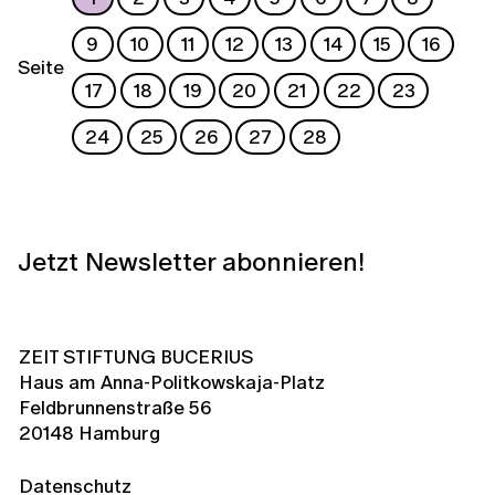
9
10
11
12
13
14
15
16
Seite
17
18
19
20
21
22
23
24
25
26
27
28
Jetzt Newsletter abonnieren!
ZEIT STIFTUNG BUCERIUS
Haus am Anna-Politkowskaja-Platz
Feldbrunnenstraße 56
20148 Hamburg
Datenschutz