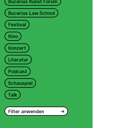
Bucerius Kunst Forum
Bucerius Law School
Festival
Kino
Konzert
Literatur
Podcast
Schauspiel
Talk
Filter anwenden