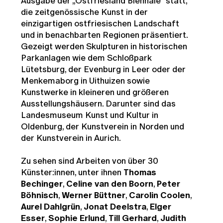
Ausgabe der „Ostfriesland Biennale“ statt,
die zeitgenössische Kunst in der
einzigartigen ostfriesischen Landschaft
und in benachbarten Regionen präsentiert.
Gezeigt werden Skulpturen in historischen
Parkanlagen wie dem Schloßpark
Lütetsburg, der Evenburg in Leer oder der
Menkemaborg in Uithuizen sowie
Kunstwerke in kleineren und größeren
Ausstellungshäusern. Darunter sind das
Landesmuseum Kunst und Kultur in
Oldenburg, der Kunstverein in Norden und
der Kunstverein in Aurich.
Zu sehen sind Arbeiten von über 30
Künster:innen, unter ihnen
Thomas
Bechinger
,
Celine van den Boorn
,
Peter
Böhnisch
,
Werner Büttner
,
Carolin Coolen
,
Aurel Dahlgrün
,
Jonat Deelstra
,
Elger
Esser
,
Sophie Erlund
,
Till Gerhard
,
Judith