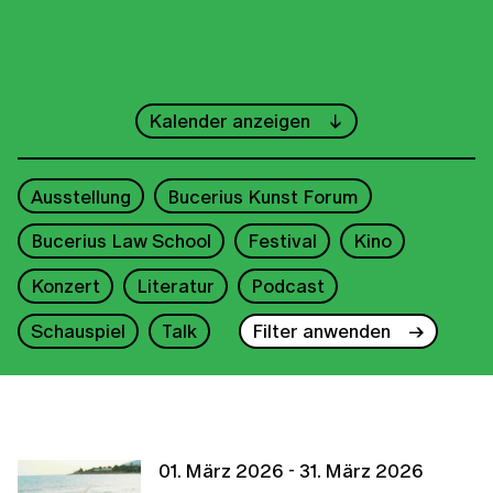
←
März
→
Kalender anzeigen
1
Ausstellung
Bucerius Kunst Forum
2
3
4
5
6
7
8
Bucerius Law School
Festival
Kino
9
10
11
12
13
14
15
Konzert
Literatur
Podcast
16
17
18
19
20
21
22
Schauspiel
Talk
Filter anwenden
23
24
25
26
27
28
29
30
31
01. März 2026 - 31. März 2026
2026