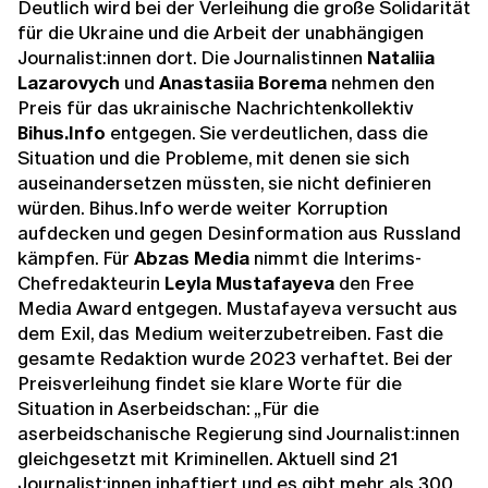
Deutlich wird bei der Verleihung die große Solidarität
für die Ukraine und die Arbeit der unabhängigen
Journalist:innen dort. Die Journalistinnen
Nataliia
Lazarovych
und
Anastasiia Borema
nehmen den
Preis für das ukrainische Nachrichtenkollektiv
Bihus.Info
entgegen. Sie verdeutlichen, dass die
Situation und die Probleme, mit denen sie sich
auseinandersetzen müssten, sie nicht definieren
würden. Bihus.Info werde weiter Korruption
aufdecken und gegen Desinformation aus Russland
kämpfen. Für
Abzas Media
nimmt die Interims-
Chefredakteurin
Leyla Mustafayeva
den Free
Media Award entgegen. Mustafayeva versucht aus
dem Exil, das Medium weiterzubetreiben. Fast die
gesamte Redaktion wurde 2023 verhaftet. Bei der
Preisverleihung findet sie klare Worte für die
Situation in Aserbeidschan: „Für die
aserbeidschanische Regierung sind Journalist:innen
gleichgesetzt mit Kriminellen. Aktuell sind 21
Journalist:innen inhaftiert und es gibt mehr als 300