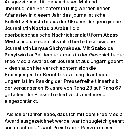
Ausgezeichnet für genau diesen Mut und
unermüdliche Berichterstattung werden neben
Afanasiev in diesem Jahr das journalistische
Kollektiv
Bihus.Info
aus der Ukraine, die georgische
Journalistin
Nastasia Arabuli
, die
aserbaidschanische Nachrichtenplattform
Abzas
Media
und die ebenfalls inhaftierte belarusische
Journalistin
Larysa Shchyrakova
. Mit
Szabolcs
Panyi
wird außerdem erstmals in der Geschichte der
Free Media Awards ein Journalist aus Ungarn geehrt
– denn auch hier verschlechtern sich die
Bedingungen für Berichterstattung drastisch.
Ungarn ist im Ranking der Pressefreiheit innerhalb
der vergangenen 15 Jahre von Rang 23 auf Rang 67
gefallen. Die Pressefreiheit wird zunehmend
eingeschränkt.
„Als ich erfahren habe, dass ich mit dem Free Media
Award ausgezeichnet werde, war ich zugleich geehrt
und geschockt“, sagt Preisträger Panyi in seiner