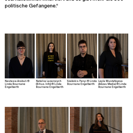
politische Gefangene.“
Nastasia Arabuli ©
Nataliia Lazarovych
Szabolcs Panyi © Linda
Leyla Mustafayeva
Linda Bournane
(Bihus.Info) © Linda
Bournane Engelberth
(Abzas Media) © Linda
Engelberth
Bournane Engelberth
Bournane Engelberth