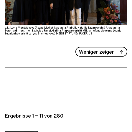
v.l.: Leyla Mustafayeva (Abzas Media), Nastasia Arabuli, Nataliia Lazarovych & Anastasiia
Borema (Bihus.Info), Szabolcs Panyi, Galina Arapova (vertritt Mikhail Afanasiev) und Leonid
Sudalenko (vertritt Larysa Shchyrakova) © ZEIT STIFTUNG BUCERIUS
Weniger zeigen
Ergebnisse
1
–
11
von
280
.