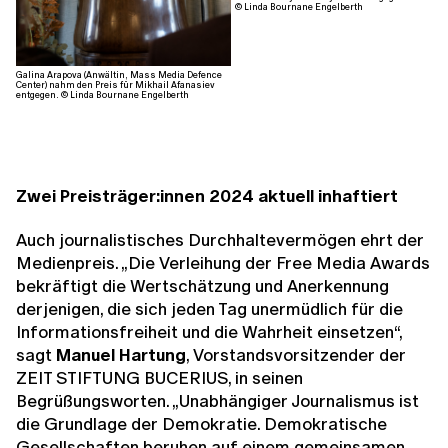
© Linda Bournane Engelberth
Galina Arapova (Anwältin, Mass Media Defence
Center) nahm den Preis für Mikhail Afanasiev
entgegen. © Linda Bournane Engelberth
Zwei Preisträger:innen 2024 aktuell inhaftiert
Auch journalistisches Durchhaltevermögen ehrt der
Medienpreis. „Die Verleihung der Free Media Awards
bekräftigt die Wertschätzung und Anerkennung
derjenigen, die sich jeden Tag unermüdlich für die
Informationsfreiheit und die Wahrheit einsetzen“,
sagt
Manuel Hartung
, Vorstandsvorsitzender der
ZEIT STIFTUNG BUCERIUS, in seinen
Begrüßungsworten. „Unabhängiger Journalismus ist
die Grundlage der Demokratie. Demokratische
Gesellschaften beruhen auf einem gemeinsamen