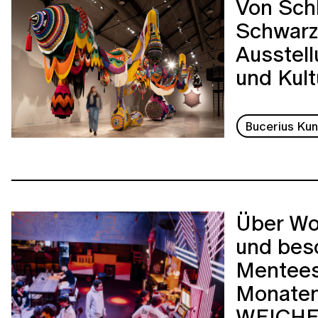
Von Schl
Schwarzw
Ausstell
und Kul
Bucerius Ku
Über Wo
und bes
Mentees
Monaten
WEICH