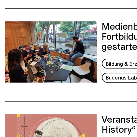
Medienbi
Fortbild
gestarte
Bildung & Er
Bucerius La
Veransta
History“