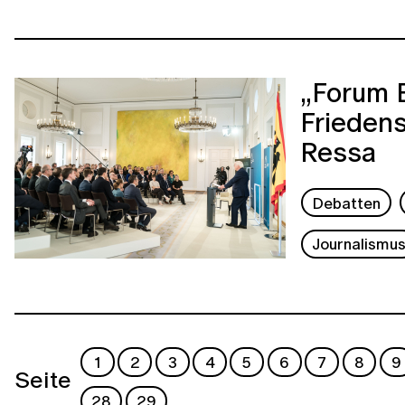
„Forum B
Friedens
Ressa
Debatten
Journalismu
1
2
3
4
5
6
7
8
9
Seite
28
29