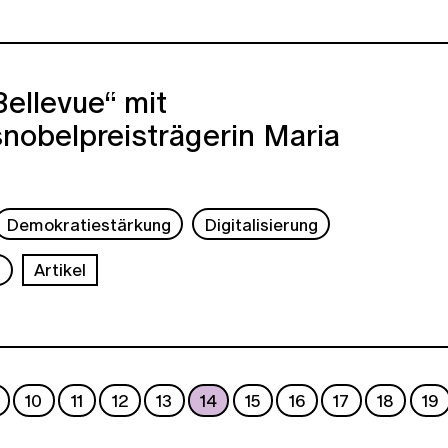
ellevue“ mit
nobelpreisträgerin Maria
Demokratiestärkung
Digitalisierung
s
Artikel
10
11
12
13
14
15
16
17
18
19