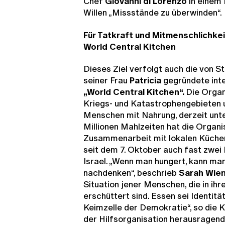
Chef
Giovanni di Lorenzo
in einem 
Willen „Missstände zu überwinden“.
Für Tatkraft und Mitmenschlichkei
World Central Kitchen
Dieses Ziel verfolgt auch die von 
seiner Frau
Patricia
gegründete inte
„World Central Kitchen“.
Die Organi
Kriegs- und Katastrophengebieten 
Menschen mit Nahrung, derzeit unt
Millionen Mahlzeiten hat die Organis
Zusammenarbeit mit lokalen Küchen 
seit dem 7. Oktober auch fast zwei 
Israel. „Wenn man hungert, kann man
nachdenken“, beschrieb
Sarah Wie
Situation jener Menschen, die in ih
erschüttert sind. Essen sei Identität,
Keimzelle der Demokratie“, so die Kö
der Hilfsorganisation herausragend