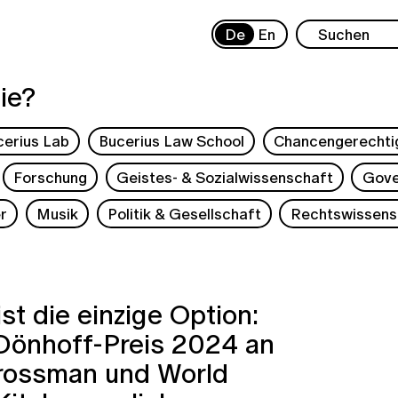
De
En
ie?
cerius Lab
Bucerius Law School
Chancengerechti
Forschung
Geistes- & Sozialwissenschaft
Gove
r
Musik
Politik & Gesellschaft
Rechtswissens
ist die einzige Option:
Dönhoff-Preis 2024 an
rossman und World