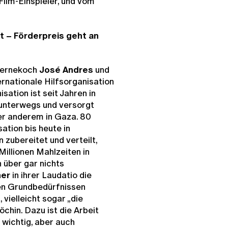
Film-Einspieler, und vom
t – Förderpreis geht an
Sternekoch
José Andres
und
rnationale Hilfsorganisation
sation ist seit Jahren in
unterwegs und versorgt
er anderem in Gaza. 80
ation bis heute in
zubereitet und verteilt,
Millionen Mahlzeiten in
 über gar nichts
ner
in ihrer Laudatio die
ren Grundbedürfnissen
 vielleicht sogar „die
chin. Dazu ist die Arbeit
 wichtig, aber auch