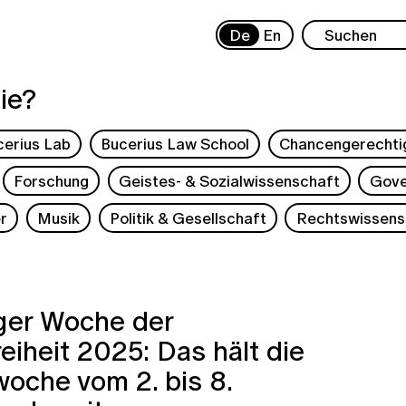
De
En
ie?
cerius Lab
Bucerius Law School
Chancengerechti
Forschung
Geistes- & Sozialwissenschaft
Gove
r
Musik
Politik & Gesellschaft
Rechtswissens
er Woche der
eiheit 2025: Das hält die
oche vom 2. bis 8.