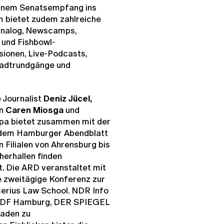
 einem Senatsempfang ins
bietet zudem zahlreiche
 analog, Newscamps,
 und Fishbowl-
ionen, Live-Podcasts,
tadtrundgänge und
 Journalist
Deniz Jücel,
n
Caren Miosga
und
pa bietet zusammen mit der
d dem Hamburger Abendblatt
n Filialen von Ahrensburg bis
erhallen finden
t. Die ARD veranstaltet mit
 zweitägige Konferenz zur
cerius Law School. NDR Info
 ZDF Hamburg, DER SPIEGEL
laden zu