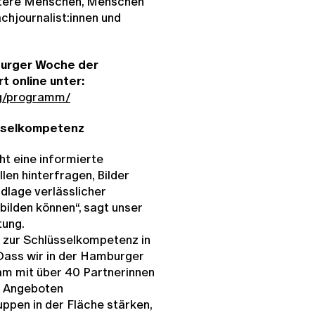
ältere Menschen, Menschen
chjournalist:innen und
urger Woche der
t online unter:
rg/programm/
sselkompetenz
t eine informierte
len hinterfragen, Bilder
ndlage verlässlicher
bilden können“, sagt unser
ung.
 zur Schlüsselkompetenz in
Dass wir in der Hamburger
m mit über 40 Partnerinnen
n Angeboten
ppen in der Fläche stärken,