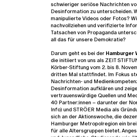
schwieriger seriöse Nachrichten v
Desinformation zu unterscheiden. 
manipulierte Videos oder Fotos? Wi
nachvollziehen und verifizierte Inf
Tatsachen von Propaganda untersc
all das für unsere Demokratie?
Darum geht es bei der
Hamburger W
die initiiert von uns als ZEIT STI
Körber-Stiftung vom 2. bis 8. Nov
dritten Mal stattfindet.
Im Fokus st
Nachrichten- und Medienkompetenz 
Desinformation aufklären und zeig
vertrauenswürdige Quellen und Med
40 Partner:innen – darunter der 
Info) und STRÖER Media als Gründu
sich an der Aktionswoche, die dezent
Hamburger Metropolregion ein bre
für alle Altersgruppen bietet. Ange