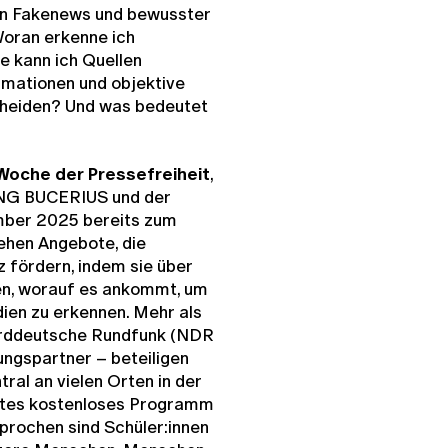
on Fakenews und bewusster
Woran erkenne ich
e kann ich Quellen
ormationen und objektive
heiden? Und was bedeutet
oche der Pressefreiheit
,
FTUNG BUCERIUS und der
ember 2025 bereits zum
ehen Angebote, die
fördern, indem sie über
en, worauf es ankommt, um
ien zu erkennen. Mehr als
Norddeutsche Rundfunk (NDR
ngspartner – beteiligen
ral an vielen Orten in der
ites kostenloses Programm
sprochen sind Schüler:innen