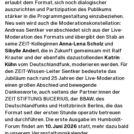
erlaubt dem Format, sich noch dialogischer
auszurichten und Partizipation des Publikums
stärker in die Programmgestaltung einzubeziehen.
Neu sein wird auch die Moderationskonstellation:
Andreas Sentker verabschiedet sich aus der Live-
Moderation des Formats und übergibt den Stab an
seine ZEIT-Kolleginnen
Anna-Lena Scholz
und
Sibylle Anderl
, die in Zukunft gemeinsam mit Ralf
Krauter und der ebenfalls dazustoßenden
Katrin
Kühn
vom Deutschlandfunk, moderieren werden. Für
den ZEIT-Wissen-Leiter Sentker bedeutete das
Jubiläum nach rund 25 Jahren der Live-Moderation
einen großen Abschied und bewegende
Dankesworte, auch seitens der Partner:innen der
ZEIT STIFTUNG BUCERIUS, der BBAW, des
Deutschlandfunks und Holtzbrinck Berlins, die das
Format seit der ersten Stunde operativ betreuen
und durchführen. Die erste Ausgabe im Humboldt-
Forum findet am
10. Juni 2026
statt, mehr dazu bald
in unserem
Veranstaltungskalender
.