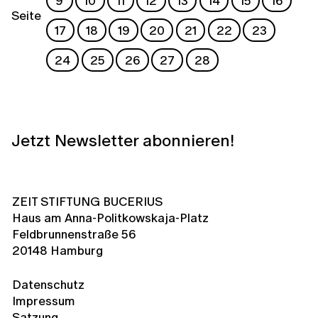
9
10
11
12
13
14
15
16
Seite
17
18
19
20
21
22
23
24
25
26
27
28
Jetzt Newsletter abonnieren!
ZEIT STIFTUNG BUCERIUS
Haus am Anna-Politkowskaja-Platz
Feldbrunnenstraße 56
20148 Hamburg
Datenschutz
Impressum
Satzung