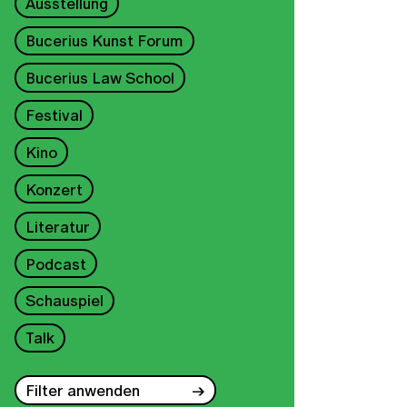
Ausstellung
Bucerius Kunst Forum
Bucerius Law School
Festival
Kino
Konzert
Literatur
Podcast
Schauspiel
Talk
Filter anwenden