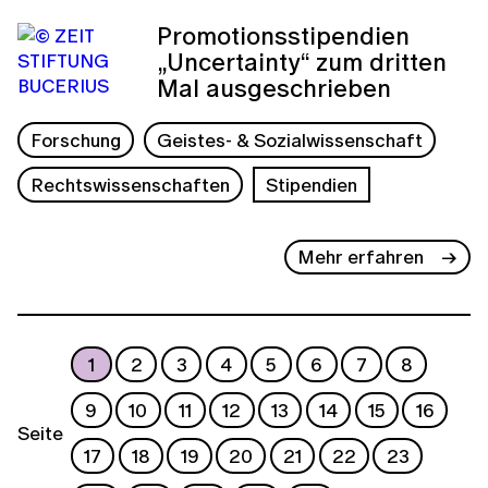
Promotionsstipendien
„Uncertainty“ zum dritten
Mal ausgeschrieben
Forschung
Geistes- & Sozialwissenschaft
Rechtswissenschaften
Stipendien
Mehr erfahren
1
2
3
4
5
6
7
8
9
10
11
12
13
14
15
16
Seite
17
18
19
20
21
22
23