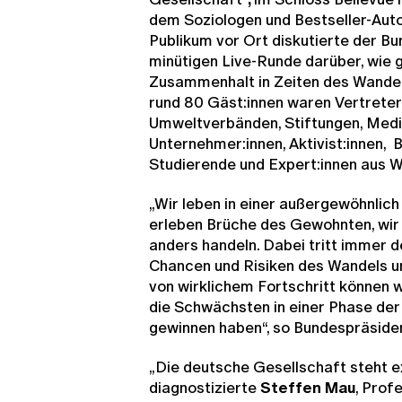
dem Soziologen und Bestseller-Aut
Publikum vor Ort diskutierte der Bu
minütigen Live-Runde darüber, wie g
Zusammenhalt in Zeiten des Wandels
rund 80 Gäst:innen waren Vertreter:
Umweltverbänden, Stiftungen, Medie
Unternehmer:innen, Aktivist:innen, 
Studierende und Expert:innen aus 
„Wir leben in einer außergewöhnlich 
erleben Brüche des Gewohnten, wi
anders handeln. Dabei tritt immer d
Chancen und Risiken des Wandels ung
von wirklichem Fortschritt können 
die Schwächsten in einer Phase de
gewinnen haben“, so Bundespräsiden
„Die deutsche Gesellschaft steht e
diagnostizierte
Steffen Mau
, Prof