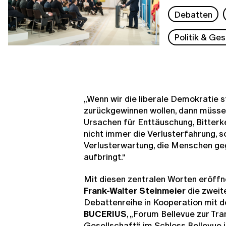
Debatten
Politik & Ges
„Wenn wir die liberale Demokratie
zurückgewinnen wollen, dann müsse
Ursachen für Enttäuschung, Bitterkei
nicht immer die Verlusterfahrung, s
Verlusterwartung, die Menschen g
aufbringt.“
Mit diesen zentralen Worten eröff
Frank-Walter Steinmeier
die zweit
Debattenreihe in Kooperation mit 
BUCERIUS
, „Forum Bellevue zur Tr
Gesellschaft
“,
im Schloss Bellevue i