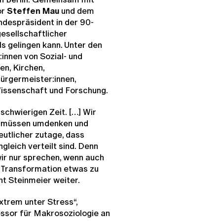
or
Steffen Mau
und dem
ndespräsident in der 90-
esellschaftlicher
 gelingen kann. Unter den
innen von Sozial- und
n, Kirchen,
Bürgermeister:innen,
Wissenschaft und Forschung.
schwierigen Zeit. […] Wir
r müssen umdenken und
eutlicher zutage, dass
leich verteilt sind. Denn
wir nur sprechen, wenn auch
r Transformation etwas zu
t Steinmeier weiter.
xtrem unter Stress“,
essor für Makrosoziologie an