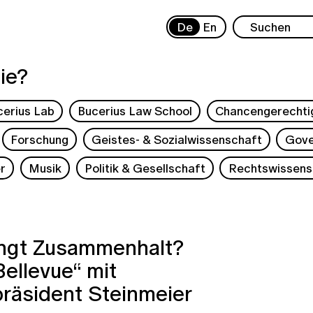
De
En
ie?
cerius Lab
Bucerius Law School
Chancengerechti
Forschung
Geistes- & Sozialwissenschaft
Gove
r
Musik
Politik & Gesellschaft
Rechtswissens
ingt Zusammenhalt?
ellevue“ mit
räsident Steinmeier