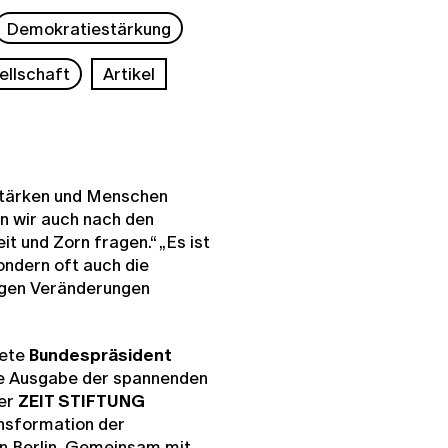
Demokratiestärkung
ellschaft
Artikel
 stärken und Menschen
n wir auch nach den
t und Zorn fragen.“ „Es ist
ondern oft auch die
egen Veränderungen
nete
Bundespräsident
e Ausgabe der spannenden
der
ZEIT STIFTUNG
ansformation der
n Berlin.
Gemeinsam mit