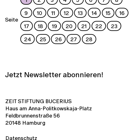
9
10
11
12
13
14
15
16
Seite
17
18
19
20
21
22
23
24
25
26
27
28
Jetzt Newsletter abonnieren!
ZEIT STIFTUNG BUCERIUS
Haus am Anna-Politkowskaja-Platz
Feldbrunnenstraße 56
20148 Hamburg
Datenschutz