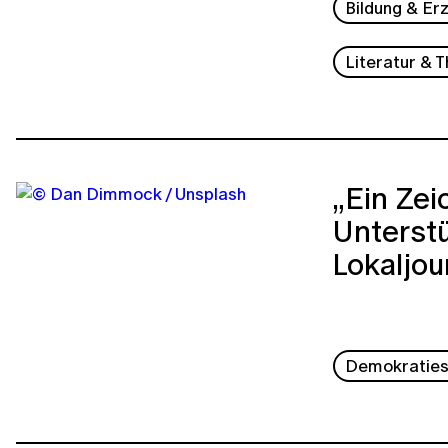
Bildung & Er
Literatur & 
„Ein Zei
Unterst
Lokaljou
Demokraties