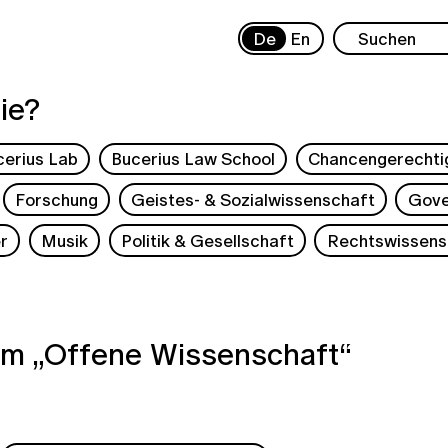
De
En
ie?
cerius Lab
Bucerius Law School
Chancengerechti
Forschung
Geistes- & Sozialwissenschaft
Gove
r
Musik
Politik & Gesellschaft
Rechtswissens
m „Offene Wissenschaft“