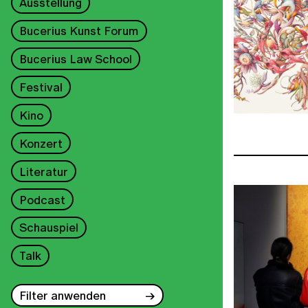
Ausstellung
Bucerius Kunst Forum
Bucerius Law School
Festival
Kino
Konzert
Literatur
Podcast
Schauspiel
Talk
Filter anwenden