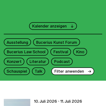
←
Juli
→
Kalender anzeigen
1
2
3
4
5
Ausstellung
Bucerius Kunst Forum
6
7
8
9
10
11
12
Bucerius Law School
Festival
Kino
13
14
15
16
17
18
19
Konzert
Literatur
Podcast
20
21
22
23
24
25
26
Schauspiel
Talk
Filter anwenden
27
28
29
30
31
2026
10. Juli 2026 - 11. Juli 2026