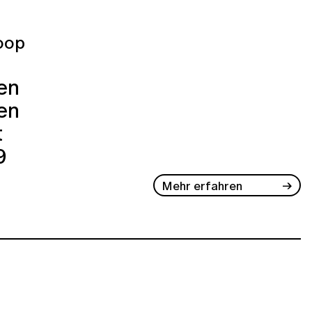
oop
ren
en
t
9
Mehr erfahren