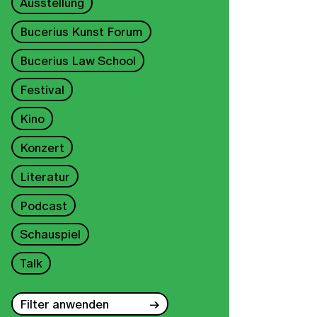
Ausstellung
Bucerius Kunst Forum
Bucerius Law School
Festival
Kino
Konzert
Literatur
Podcast
Schauspiel
Talk
Filter anwenden