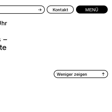
→
Kontakt
Menü
Uhr
s –
te
Weniger zeigen