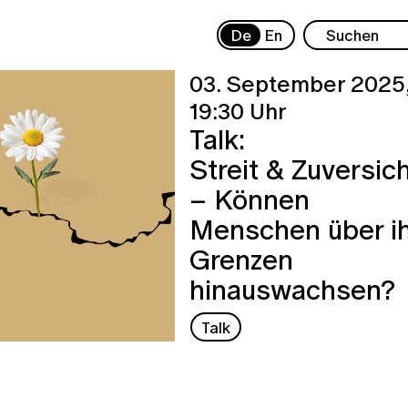
De
En
03. September 2025
19:30 Uhr
Talk:
Streit & Zuversic
– Können
Menschen über i
Grenzen
hinauswachsen?
Talk