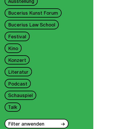
Ausstellung
Bucerius Kunst Forum
Bucerius Law School
Festival
Kino
Konzert
Literatur
Podcast
Schauspiel
Talk
Filter anwenden