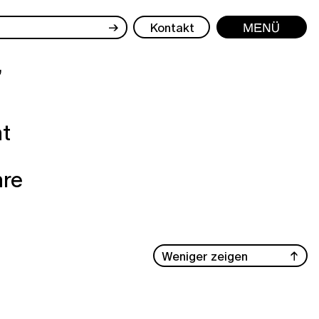
→
Kontakt
Menü
,
ht
hre
Weniger zeigen